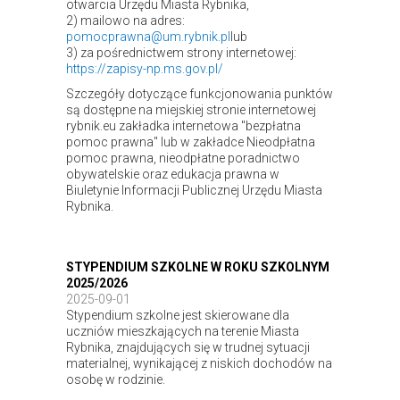
otwarcia Urzędu Miasta Rybnika,
2) mailowo na adres:
pomocprawna@um.rybnik.pl
lub
3) za pośrednictwem strony internetowej:
https://zapisy-np.ms.gov.pl/
Szczegóły dotyczące funkcjonowania punktów
są dostępne na miejskiej stronie internetowej
rybnik.eu zakładka internetowa "bezpłatna
pomoc prawna" lub w zakładce Nieodpłatna
pomoc prawna, nieodpłatne poradnictwo
obywatelskie oraz edukacja prawna w
Biuletynie Informacji Publicznej Urzędu Miasta
Rybnika.
STYPENDIUM SZKOLNE W ROKU SZKOLNYM
2025/2026
2025-09-01
Stypendium szkolne jest skierowane dla
uczniów mieszkających na terenie Miasta
Rybnika, znajdujących się w trudnej sytuacji
materialnej, wynikającej z niskich dochodów na
osobę w rodzinie.