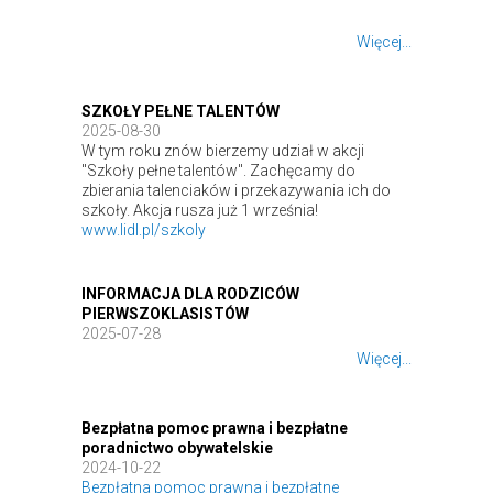
Więcej...
SZKOŁY PEŁNE TALENTÓW
2025-08-30
W tym roku znów bierzemy udział w akcji
"Szkoły pełne talentów". Zachęcamy do
zbierania talenciaków i przekazywania ich do
szkoły. Akcja rusza już 1 września!
www.lidl.pl/szkoly
INFORMACJA DLA RODZICÓW
PIERWSZOKLASISTÓW
2025-07-28
Więcej...
Bezpłatna pomoc prawna i bezpłatne
poradnictwo obywatelskie
2024-10-22
Bezpłatna pomoc prawna i bezpłatne