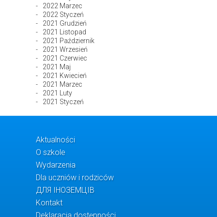
2022 Marzec
2022 Styczeń
2021 Grudzień
2021 Listopad
2021 Październik
2021 Wrzesień
2021 Czerwiec
2021 Maj
2021 Kwiecień
2021 Marzec
2021 Luty
2021 Styczeń
Aktualności
O szkole
Wydarzenia
Dla uczniów i rodziców
ДЛЯ ІНОЗЕМЦІВ
Kontakt
Deklaracja dostępności