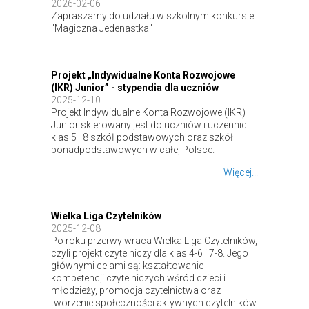
2026-02-06
Zapraszamy do udziału w szkolnym konkursie
"Magiczna Jedenastka"
Projekt „Indywidualne Konta Rozwojowe
(IKR) Junior” - stypendia dla uczniów
2025-12-10
Projekt Indywidualne Konta Rozwojowe (IKR)
Junior skierowany jest do uczniów i uczennic
klas 5–8 szkół podstawowych oraz szkół
ponadpodstawowych w całej Polsce.
Więcej...
Wielka Liga Czytelników
2025-12-08
Po roku przerwy wraca Wielka Liga Czytelników,
czyli projekt czytelniczy dla klas 4-6 i 7-8. Jego
głównymi celami są: kształtowanie
kompetencji czytelniczych wśród dzieci i
młodzieży, promocja czytelnictwa oraz
tworzenie społeczności aktywnych czytelników.