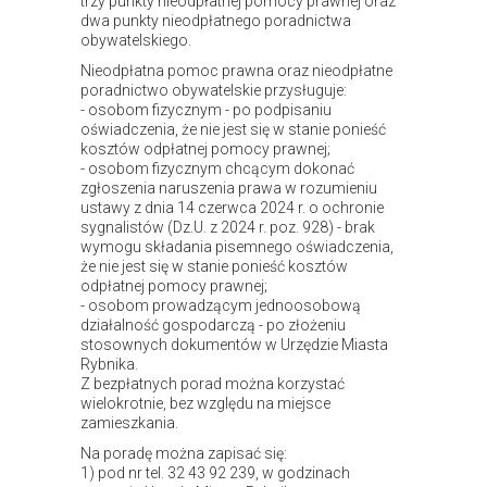
trzy punkty nieodpłatnej pomocy prawnej oraz
dwa punkty nieodpłatnego poradnictwa
obywatelskiego.
Nieodpłatna pomoc prawna oraz nieodpłatne
poradnictwo obywatelskie przysługuje:
- osobom fizycznym - po podpisaniu
oświadczenia, że nie jest się w stanie ponieść
kosztów odpłatnej pomocy prawnej;
- osobom fizycznym chcącym dokonać
zgłoszenia naruszenia prawa w rozumieniu
ustawy z dnia 14 czerwca 2024 r. o ochronie
sygnalistów (Dz.U. z 2024 r. poz. 928) - brak
wymogu składania pisemnego oświadczenia,
że nie jest się w stanie ponieść kosztów
odpłatnej pomocy prawnej;
- osobom prowadzącym jednoosobową
działalność gospodarczą - po złożeniu
stosownych dokumentów w Urzędzie Miasta
Rybnika.
Z bezpłatnych porad można korzystać
wielokrotnie, bez względu na miejsce
zamieszkania.
Na poradę można zapisać się:
1) pod nr tel. 32 43 92 239, w godzinach