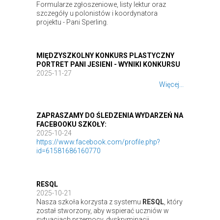
Formularze zgłoszeniowe, listy lektur oraz
szczegóły u polonistów i koordynatora
projektu - Pani Sperling.
MIĘDZYSZKOLNY KONKURS PLASTYCZNY
PORTRET PANI JESIENI - WYNIKI KONKURSU
2025-11-27
Więcej...
ZAPRASZAMY DO ŚLEDZENIA WYDARZEŃ NA
FACEBOOKU SZKOŁY:
2025-10-24
https://www.facebook.com/profile.php?
id=61581686160770
RESQL
2025-10-21
Nasza szkoła korzysta z systemu
RESQL
, który
został stworzony, aby wspierać uczniów w
sytuacjach przemocy, dyskryminacji,