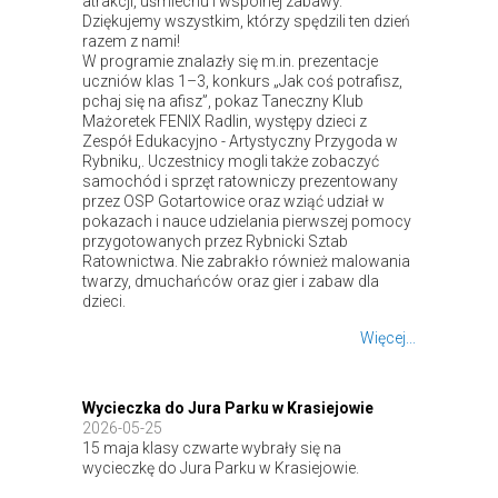
atrakcji, uśmiechu i wspólnej zabawy.
Dziękujemy wszystkim, którzy spędzili ten dzień
razem z nami!
W programie znalazły się m.in. prezentacje
uczniów klas 1–3, konkurs „Jak coś potrafisz,
pchaj się na afisz”, pokaz
Taneczny Klub
Mażoretek FENIX Radlin
, występy dzieci z
Zespół Edukacyjno - Artystyczny Przygoda w
Rybniku
,. Uczestnicy mogli także zobaczyć
samochód i sprzęt ratowniczy prezentowany
przez
OSP Gotartowice
oraz wziąć udział w
pokazach i nauce udzielania pierwszej pomocy
przygotowanych przez
Rybnicki Sztab
Ratownictwa
. Nie zabrakło również malowania
twarzy, dmuchańców oraz gier i zabaw dla
dzieci.
Więcej...
Wycieczka do Jura Parku w Krasiejowie
2026-05-25
15 maja klasy czwarte wybrały się na
wycieczkę do Jura Parku w Krasiejowie.