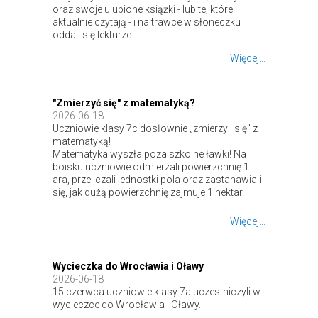
oraz swoje ulubione książki - lub te, które
aktualnie czytają - i na trawce w słoneczku
oddali się lekturze.
Więcej...
"Zmierzyć się" z matematyką?
2026-06-18
Uczniowie klasy 7c dosłownie „zmierzyli się” z
matematyką!
Matematyka wyszła poza szkolne ławki! Na
boisku uczniowie odmierzali powierzchnię 1
ara, przeliczali jednostki pola oraz zastanawiali
się, jak dużą powierzchnię zajmuje 1 hektar.
Więcej...
Wycieczka do Wrocławia i Oławy
2026-06-18
15 czerwca uczniowie klasy 7a uczestniczyli w
wycieczce do Wrocławia i Oławy.