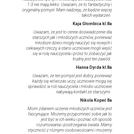
1-3 nie mają lekko. Uważam, że to fantastyczny i
oryginalny pomysł. Mam nadzieję, że będzie więcej
takich wydarzeń.
Kaja Głombica kl.8a
Uważam, że jest to cenne doświadczenie dla
starszych jak i młodszych uczniów, ponieważ
młodsze dzieci mogły nauczyć się nowych i
ciekawych rzeczy, a starsi uczniowie mogli wejść
się w rolę nauczyciela i przez to zobaczyć jak
trudny jest ten zawód.
Hanna Dyrda kl.8a
Uważam, że ten pomysł jest dobry, ponieważ
każdy się wówczas uczy, uczniowie mogą się
sprawdzić w roli nauczyciela i młodsi uczniowie
nabywają kontakt ze starszymi.
Nikola Kopeć 8a
Moim zdaniem uczenie młodszych uczniów jest
fascynujące. Możemy przypomnieć sobie jak to
jest być w ich wieku i poznać ich sposób
rozumowania i postrzegania świata. Mamy
styczność z różnymi osobowościami i możemy