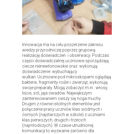
Innowacja ma na celu poszerzenie zakresu
wiedzy przyrodniczej poprzez grupową
realizację doświadczeń i obserwacji. Podczas
części doświadczalnej uczniowie sporządzają
ciecze nienewtonowskie oraz wykonują
doświadczenie: wybuchający
wulkan. Uczniowie pod mikroskopami oglądają
bakterie, fragmenty roślin i zwierząt, wykonują
swoje preparaty. Mogą zobaczyć m.in.: włosy,
liście, sól, jaja owadów. Największym
zainteresowaniem cieszy się noga muchy.
Drugim z równie istotnych elementów jest
połączenie pracy uczniów klas siódmych i
ósmych (najstarszych w szkole) z uczniami
klas pierwszych, drugich i trzecich
(najmłodszych). W czasie utrudnionej
komunikacji to wyzwanie zarówno dla