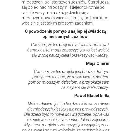
młodszych jak i starszych uczniów. Starsi uczą
się opieki nad młodszymi. Niejednokrotnie po
raz pierwszy maja okazję dzielić się z
młodszymi swoją wiedzą i umiejętnościami, co
wcale nie jest takim prostym zadaniem.
O powodzeniu pomysłu najlepiej świadczą
opinie samych uczniów:
Uważam, że ten projekt był świetny, ponieważ
ósmoklasiści mogli zobaczyć, jak to jest wcielić
się w rolę nauczyciela i przekazywać wiedzę.
Maja Cherni
Uważam, że ten projekt jest bardzo dobrym
pomysłem dlatego, że dzięki niemu mogłem
pomóc młodszym dzieciom, a przy okazji sam
nauczyłem się wiele rzeczy.
Paweł Glacel kl.8a
Moim zdaniem jest to bardzo ciekawe zarówno
dla młodszych klas jak i dla nas prowadzących .
Dla dzieci było to nowe doświadczenie, ponieważ
nie mieli wcześniej styczności z takimi zajęciami.
My starsi, mogliśmy zobaczyć, jak wygląda praca
nauczyciela i po tym wnioskuje, że nauczyciele klas