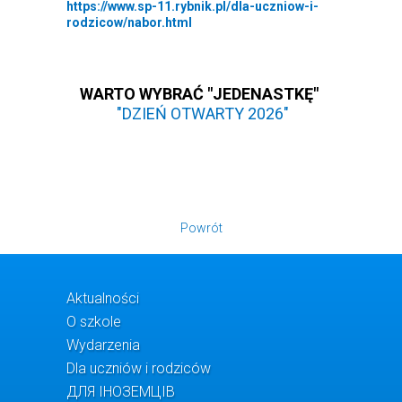
https://www.sp-11.rybnik.pl/dla-uczniow-i-
rodzicow/nabor.html
WARTO WYBRAĆ "JEDENASTKĘ"
"DZIEŃ OTWARTY 2026"
Powrót
Aktualności
O szkole
Wydarzenia
Dla uczniów i rodziców
ДЛЯ ІНОЗЕМЦІВ