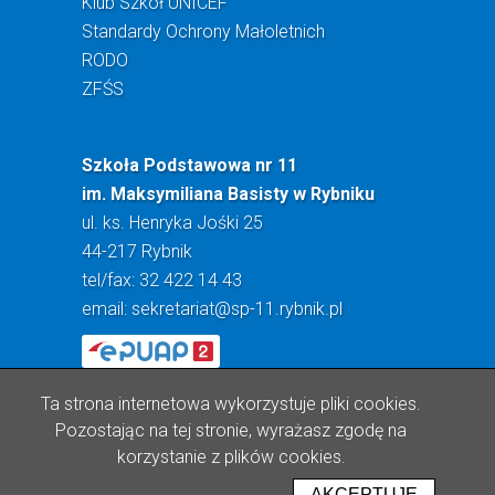
Klub Szkół UNICEF
Standardy Ochrony Małoletnich
RODO
ZFŚS
Szkoła Podstawowa nr 11
im. Maksymiliana Basisty w Rybniku
ul. ks. Henryka Jośki 25
44-217 Rybnik
tel/fax: 32 422 14 43
email:
sekretariat@sp-11.rybnik.pl
Ta strona internetowa wykorzystuje pliki cookies.
Pozostając na tej stronie, wyrażasz zgodę na
korzystanie z plików cookies.
Realizacja: Lioosys
AKCEPTUJĘ