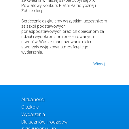
29 kwietnia w naszej szkole odbył się XIX
Powiatowy Konkurs Pieśni Patriotycznej i
Żołnierskiej.
Serdecznie dziękujemy wszystkim uczestnikom
ze szkół podstawowych i
ponadpodstawowych oraz ich opiekunom za
udział i wysoki poziom prezentowanych
utworów. Wasze zaangażowanie i talent
stworzyły wyjątkową atmosferę tego
wydarzenia.
Więcej...
Aktualności
O szkole
Wydarzenia
Dla uczniów i rodziców