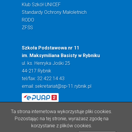
Klub Szkół UNICEF
Standardy Ochrony Małoletnich
RODO
ZFŚS
Szkoła Podstawowa nr 11
im. Maksymiliana Basisty w Rybniku
ul. ks. Henryka Jośki 25
44-217 Rybnik
tel/fax: 32 422 14 43
email:
sekretariat@sp-11.rybnik.pl
Ta strona internetowa wykorzystuje pliki cookies.
Pozostając na tej stronie, wyrażasz zgodę na
korzystanie z plików cookies.
Realizacja: Lioosys