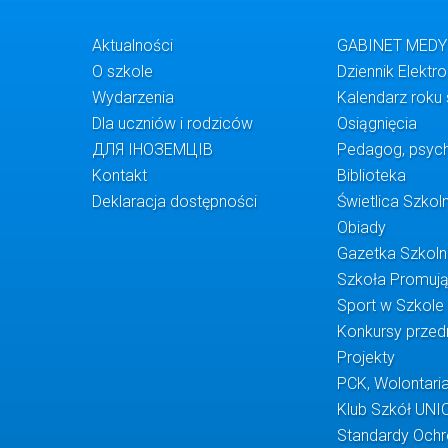
Aktualności
GABINET MED
O szkole
Dziennik Elektr
Wydarzenia
Kalendarz roku
Dla uczniów i rodziców
Osiągnięcia
ДЛЯ ІНОЗЕМЦІВ
Pedagog, psych
Kontakt
Biblioteka
Deklaracja dostępności
Świetlica Szkol
Obiady
Gazetka Szkol
Szkoła Promuj
Sport w Szkole
Konkursy prze
Projekty
PCK, Wolontaria
Klub Szkół UNI
Standardy Ochr