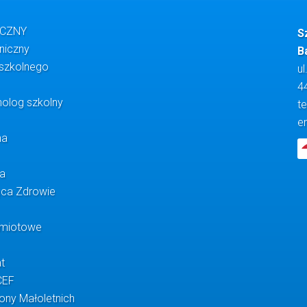
YCZNY
S
oniczny
B
 szkolnego
ul
4
olog szkolny
te
e
na
na
ąca Zdrowie
dmiotowe
t
CEF
ony Małoletnich