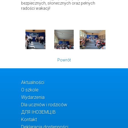
bezpiecznych, słonecznych oraz pełnych
radości wakacji!
Powrót
Aktualności
O szkole
Wydarzenia
Dla uczniów i rodziców
ДЛЯ ІНОЗЕМЦІВ
Kontakt
Deklaracja dostępności