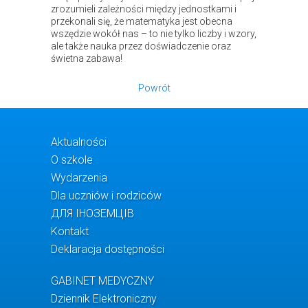
zrozumieli zależności między jednostkami i
przekonali się, że matematyka jest obecna
wszędzie wokół nas – to nie tylko liczby i wzory,
ale także nauka przez doświadczenie oraz
świetna zabawa!
Powrót
Aktualności
O szkole
Wydarzenia
Dla uczniów i rodziców
ДЛЯ ІНОЗЕМЦІВ
Kontakt
Deklaracja dostępności
GABINET MEDYCZNY
Dziennik Elektroniczny