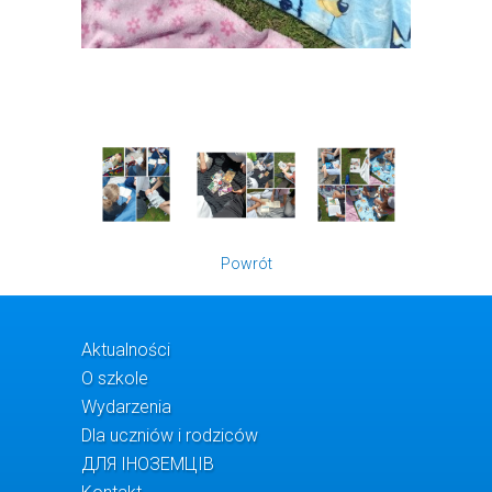
Powrót
Aktualności
O szkole
Wydarzenia
Dla uczniów i rodziców
ДЛЯ ІНОЗЕМЦІВ