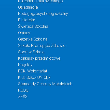
Kalendarz roku szkolnego
Osiągnięcia
Pedagog, psycholog szkolny
Biblioteka
Świetlica Szkolna
Obiady
Gazetka Szkolna
Szkoła Promująca Zdrowie
Sport w Szkole
Konkursy przedmiotowe
Projekty
PCK, Wolontariat
Klub Szkół UNICEF
Standardy Ochrony Małoletnich
RODO
ZFŚS