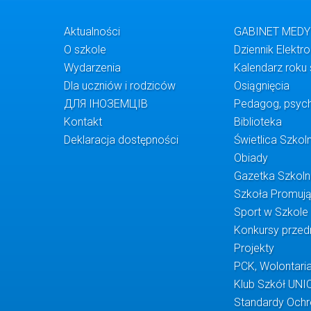
Aktualności
GABINET MED
O szkole
Dziennik Elektr
Wydarzenia
Kalendarz roku
Dla uczniów i rodziców
Osiągnięcia
ДЛЯ ІНОЗЕМЦІВ
Pedagog, psych
Kontakt
Biblioteka
Deklaracja dostępności
Świetlica Szkol
Obiady
Gazetka Szkol
Szkoła Promuj
Sport w Szkole
Konkursy prze
Projekty
PCK, Wolontaria
Klub Szkół UNI
Standardy Ochr