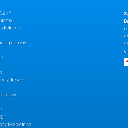
YCZNY
S
oniczny
B
 szkolnego
ul
4
olog szkolny
te
e
na
na
ąca Zdrowie
dmiotowe
t
CEF
ony Małoletnich