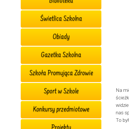
Biblioteka
Świetlica Szkolna
Obiady
Gazetka Szkolna
Szkoła Promująca Zdrowie
Na mi
Sport w Szkole
ścieżk
widzie
Konkursy przedmiotowe
nas s
To był
Projekty