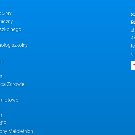
YCZNY
S
oniczny
B
 szkolnego
ul
4
olog szkolny
te
e
na
na
ąca Zdrowie
dmiotowe
t
CEF
ony Małoletnich