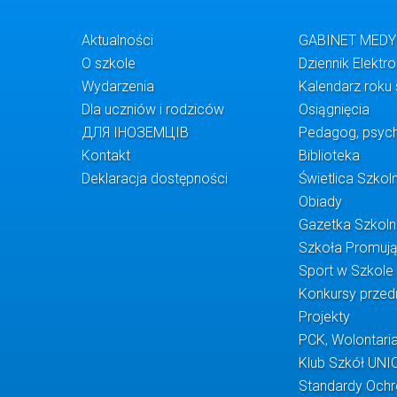
Aktualności
GABINET MED
O szkole
Dziennik Elektr
Wydarzenia
Kalendarz roku
Dla uczniów i rodziców
Osiągnięcia
ДЛЯ ІНОЗЕМЦІВ
Pedagog, psych
Kontakt
Biblioteka
Deklaracja dostępności
Świetlica Szkol
Obiady
Gazetka Szkol
Szkoła Promuj
Sport w Szkole
Konkursy prze
Projekty
PCK, Wolontaria
Klub Szkół UNI
Standardy Ochr