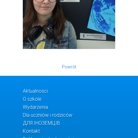
Powrót
Aktualności
O szkole
Wydarzenia
Dla uczniów i rodziców
ДЛЯ ІНОЗЕМЦІВ
Kontakt